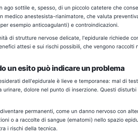
n ago sottile e, spesso, di un piccolo catetere che cons
un medico anestesista-rianimatore, che valuta preventiva
o (per esempio anticoagulanti) e controindicazioni.
ità di strutture nervose delicate, l'epidurale richiede 
nefici attesi e sui rischi possibili, che vengono raccolti
do un esito può indicare un problema
siderati dell'epidurale è lieve e temporanea: mal di test
 urinare, dolore nel punto di inserzione. Questi distur
o diventare permanenti, come un danno nervoso con altera
ioni o a raccolte di sangue (ematomi) nello spazio epidura
ra i rischi della tecnica.