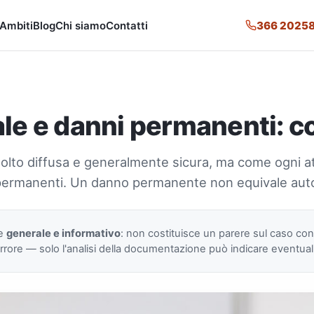
366 2025
Ambiti
Blog
Chi siamo
Contatti
le e danni permanenti: c
molto diffusa e generalmente sicura, ma come ogni a
asi permanenti. Un danno permanente non equivale a
re
generale e informativo
: non costituisce un parere sul caso co
rore — solo l'analisi della documentazione può indicare eventuali p