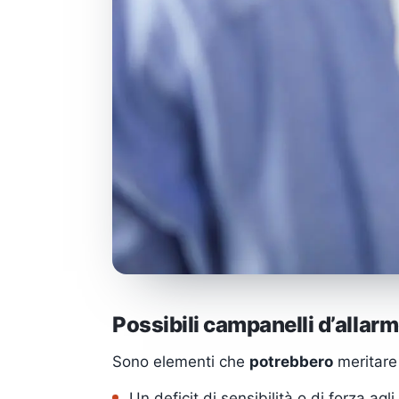
Possibili campanelli d’allar
Sono elementi che
potrebbero
meritare
Un deficit di sensibilità o di forza ag