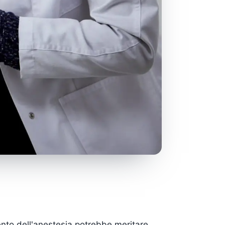
imento dell'anestesia potrebbe meritare