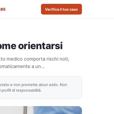
885
Verifica il tuo caso
ome orientarsi
tto medico comporta rischi noti,
utomaticamente a un…
ncreto e non promette alcun esito. Non
rofili di responsabilità.