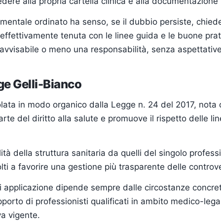
edere alla propria cartella clinica e alla documentazione 
mentale ordinato ha senso, se il dubbio persiste, chied
effettivamente tenuta con le linee guida e le buone prat
vvisabile o meno una responsabilità, senza aspettative 
ge Gelli-Bianco
regolata in modo organico dalla Legge n. 24 del 2017, no
rte del diritto alla salute e promuove il rispetto delle li
ità della struttura sanitaria da quelli del singolo professi
olti a favorire una gestione più trasparente delle controv
cui applicazione dipende sempre dalle circostanze concr
upporto di professionisti qualificati in ambito medico-leg
a vigente.