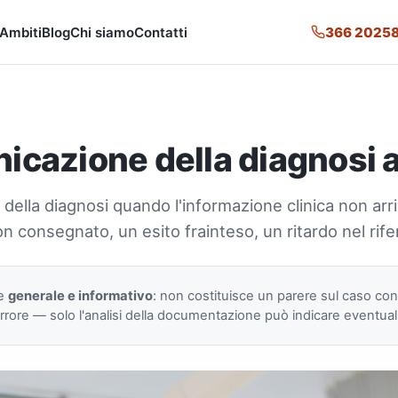
366 2025
Ambiti
Blog
Chi siamo
Contatti
nicazione della diagnosi 
 della diagnosi quando l'informazione clinica non arr
 consegnato, un esito frainteso, un ritardo nel rife
re
generale e informativo
: non costituisce un parere sul caso co
rore — solo l'analisi della documentazione può indicare eventuali p