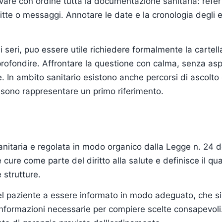
are con ordine tutta la documentazione sanitaria: referti,
itte o messaggi. Annotare le date e la cronologia degli eve
eri, puo essere utile richiedere formalmente la cartell
rofondire. Affrontare la questione con calma, senza asp
 In ambito sanitario esistono anche percorsi di ascolto 
possono rappresentare un primo riferimento.
a sanitaria e regolata in modo organico dalla Legge n. 24
 cure come parte del diritto alla salute e definisce il q
 strutture.
 del paziente a essere informato in modo adeguato, che si
 informazioni necessarie per compiere scelte consapevol