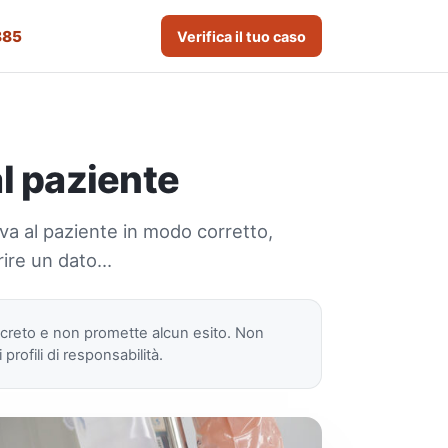
885
Verifica il tuo caso
al paziente
iva al paziente in modo corretto,
rire un dato…
ncreto e non promette alcun esito. Non
rofili di responsabilità.