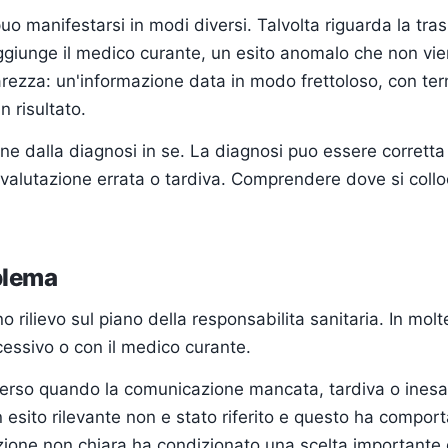
puo manifestarsi in modi diversi. Talvolta riguarda la tr
giunge il medico curante, un esito anomalo che non vi
hiarezza: un'informazione data in modo frettoloso, con ter
n risultato.
ne dalla diagnosi in se. La diagnosi puo essere corrett
lutazione errata o tardiva. Comprendere dove si colloca 
blema
 rilievo sul piano della responsabilita sanitaria. In molt
ccessivo o con il medico curante.
rso quando la comunicazione mancata, tardiva o inesat
sito rilevante non e stato riferito e questo ha comporta
ione non chiara ha condizionato una scelta importante 