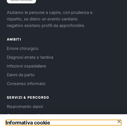
Aiutiamo le persone a capire, con prudenza e
rispetto, se dietro un evento sanitario
negativo esistano profili da approfondire.
AMBITI
Errore chirurgico
Diagnosi errata o tardiva
Infezioni ospedaliere
Danni da parto
Consenso informato
SERVIZI & PERCORSO
Risarcimento danni
Consulenza medico-legale
×
Informativa cookie
Come funziona