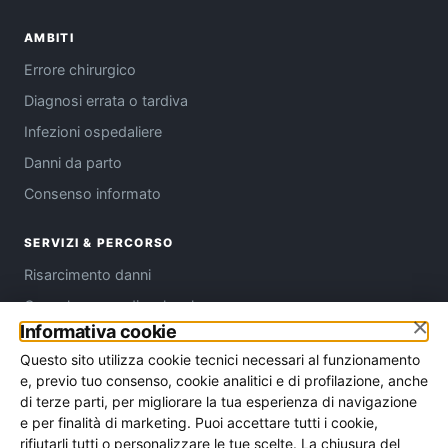
AMBITI
Errore chirurgico
Diagnosi errata o tardiva
Infezioni ospedaliere
Danni da parto
Consenso informato
SERVIZI & PERCORSO
Risarcimento danni
Consulenza medico-legale
×
Informativa cookie
Come funziona
Questo sito utilizza cookie tecnici necessari al funzionamento
Chi siamo
e, previo tuo consenso, cookie analitici e di profilazione, anche
Contatti
di terze parti, per migliorare la tua esperienza di navigazione
e per finalità di marketing. Puoi accettare tutti i cookie,
Assistenza per provincia
rifiutarli tutti o personalizzare le tue scelte. La chiusura del