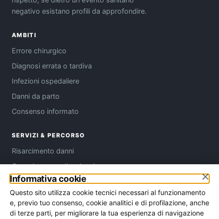
negativo esistano profili da approfondire.
AMBITI
Errore chirurgico
Diagnosi errata o tardiva
Infezioni ospedaliere
Danni da parto
Consenso informato
SERVIZI & PERCORSO
Risarcimento danni
Consulenza medico-legale
×
Informativa cookie
Come funziona
Questo sito utilizza cookie tecnici necessari al funzionamento
Chi siamo
e, previo tuo consenso, cookie analitici e di profilazione, anche
Contatti
di terze parti, per migliorare la tua esperienza di navigazione