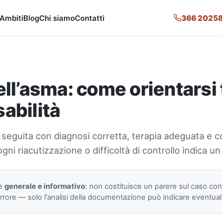
366 2025
Ambiti
Blog
Chi siamo
Contatti
ell’asma: come orientarsi 
sabilità
seguita con diagnosi corretta, terapia adeguata e con
gni riacutizzazione o difficoltà di controllo indica u
re
generale e informativo
: non costituisce un parere sul caso co
rore — solo l'analisi della documentazione può indicare eventuali p