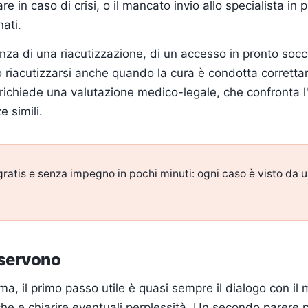
re in caso di crisi, o il mancato invio allo specialista in
ati.
enza di una riacutizzazione, di un accesso in pronto so
ò riacutizzarsi anche quando la cura è condotta corrett
ichiede una valutazione medico-legale, che confronta l'
 simili.
gratis e senza impegno in pochi minuti: ogni caso è visto da 
 servono
a, il primo passo utile è quasi sempre il dialogo con il 
tiche e chiarire eventuali perplessità. Un secondo parer