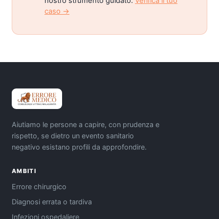
nostro strumento guidato.
Verifica il tuo
caso →
Aiutiamo le persone a capire, con prudenza e
rispetto, se dietro un evento sanitario
negativo esistano profili da approfondire.
AMBITI
Errore chirurgico
Diagnosi errata o tardiva
Infezioni ospedaliere