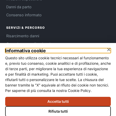
Danni da parto
Consenso informato
SERVIZI & PERCORSO
Risarcimento danni
Consulenza medico-legale
×
Informativa cookie
Come funziona
Questo sito utilizza cookie tecnici necessari al funzionamento
Chi siamo
e, previo tuo consenso, cookie analitici e di profilazione, anche
Contatti
di terze parti, per migliorare la tua esperienza di navigazione
e per finalità di marketing. Puoi accettare tutti i cookie,
Assistenza per provincia
rifiutarli tutti o personalizzare le tue scelte. La chiusura del
banner tramite la "X" equivale al rifiuto dei cookie non tecnici.
Per saperne di più consulta la nostra Cookie Policy.
Le informazioni presenti su questo sito hanno carattere generale
Accetta tutti
e non costituiscono parere medico o legale sul caso concreto.
Nessun contenuto promette o garantisce un risarcimento o un
Rifiuta tutti
esito. Ogni situazione richiede una valutazione specifica basata